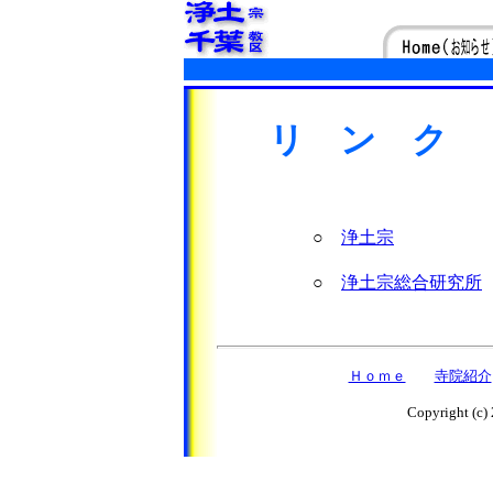
リ ン ク
○
浄土宗
○
浄土宗総合研究所
Ｈｏｍｅ
寺院紹介
Copyright (c