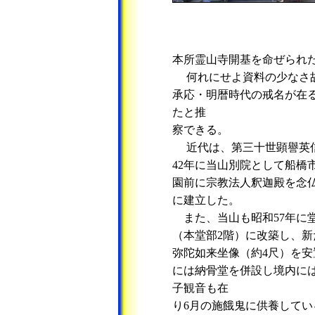
本所霊山寺開基を命ぜられ
何れにせよ資料の少なさ故
承応・明暦時代の戒名が在
たと推
察できる。
近代は、第三十世顕譽英
42年に当山別院として船橋
園前に宗教法人釈迦殿を念
に建立した。
また、当山も昭和57年に堂
（本堂部2階）に改築し、新
弥陀如来坐像（約4尺）を安
には納骨堂を併設し境内に
子観音も在
り6月の施餓鬼に供養してい