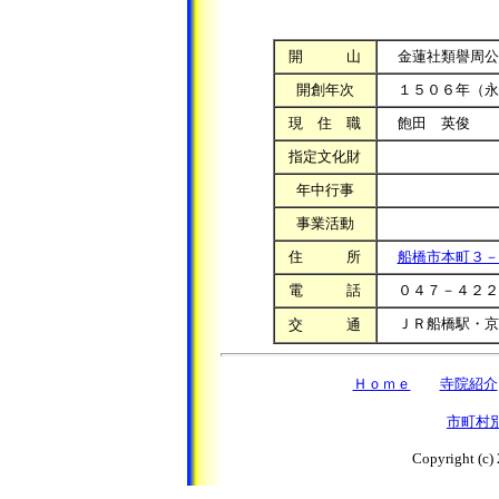
開 山
金蓮社類譽周公
開創年次
１５０６年（永
現 住 職
飽田 英俊
指定文化財
年中行事
事業活動
住 所
船橋市本町３－
電 話
０４７－４２２
ＪＲ船橋駅・京
交 通
Ｈｏｍｅ
寺院紹介
市町村
Copyright (c