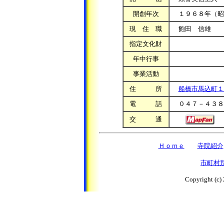
開創年次
１９６８年（昭
現 住 職
飽田 信雄
指定文化財
年中行事
事業活動
住 所
船橋市馬込町１
電 話
０４７－４３８
交 通
Ｈｏｍｅ
寺院紹介
市町村
Copyright (c