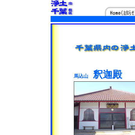
釈迦殿
馬込山