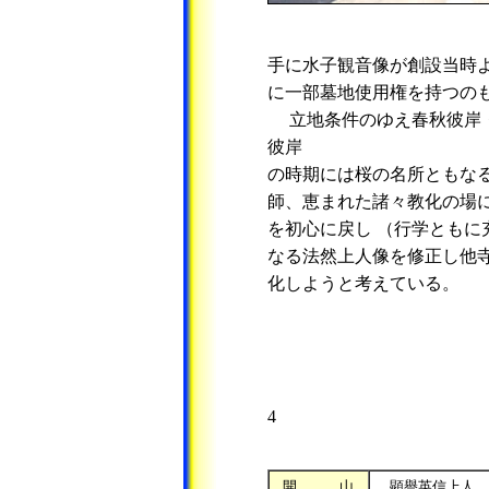
手に水子観音像が創設当時
に一部墓地使用権を持つの
立地条件のゆえ春秋彼岸・
彼岸
の時期には桜の名所ともな
師、恵まれた諸々教化の場
を初心に戻し （行学ともに
なる法然上人像を修正し他
化しようと考えている。
4
開 山
顕譽英信上人