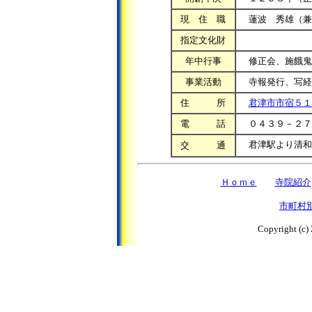
現 住 職
蓮波 秀雄（兼
指定文化財
年中行事
修正会、施餓鬼
事業活動
寺報発行、写経
住 所
君津市市宿５１
電 話
０４３９－２７
君津駅より清和
交 通
Ｈｏｍｅ
寺院紹介
市町村
Copyright (c