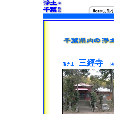
三經寺
佛光山
（