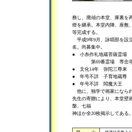
務し、廃傾の本堂、庫裏を再
燈を継承。本堂内陣、座敷
等完成する。
平成9年9月、詠唱部を設立
名。尚募集中。
● 小糸作礼地蔵菩薩霊場
第69番霊場 専念
● 文化14年 弥陀三尊来
● 年号不詳 子育地蔵尊
● 年号不詳 閻魔大王
他に、独学で画家になられ
先生の寄贈により、本堂壁
槃、七福
神ほか全20枚掲示してある