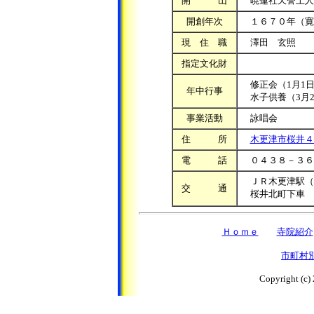
開 山
暁蓮社天誉上人
開創年次
１６７０年（寛
現 住 職
澤田 玄照
指定文化財
修正会（1月1日
年中行事
水子供養（3月2
事業活動
詠唱会
住 所
木更津市桜井４
電 話
０４３８－３６
ＪＲ木更津駅（
交 通
桜井北町下車
Ｈｏｍｅ
寺院紹介
市町村
Copyright (c