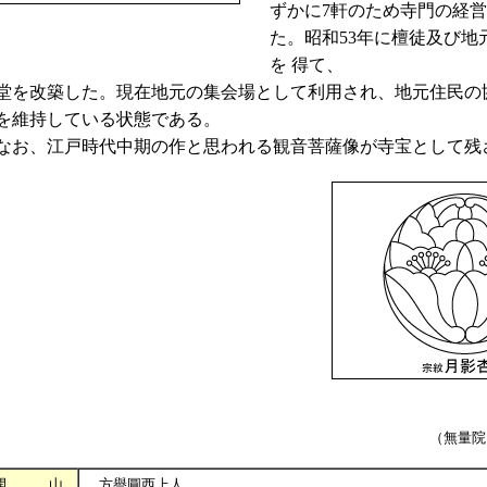
ずかに7軒のため寺門の経
た。昭和53年に檀徒及び地
を 得て、
堂を改築した。現在地元の集会場として利用され、地元住民の
を維持している状態である。
お、江戸時代中期の作と思われる観音菩薩像が寺宝として残
（無量院 
開 山
方譽圓西上人