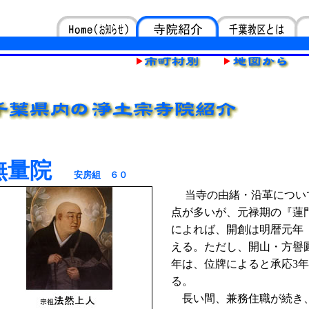
無量院
安房組 ６０
当寺の由緒・沿革につい
点が多いが、元禄期の『蓮
によれば、開創は明暦元年（
える。ただし、開山・方譽
年は、位牌によると承応3年（
る。
長い間、兼務住職が続き