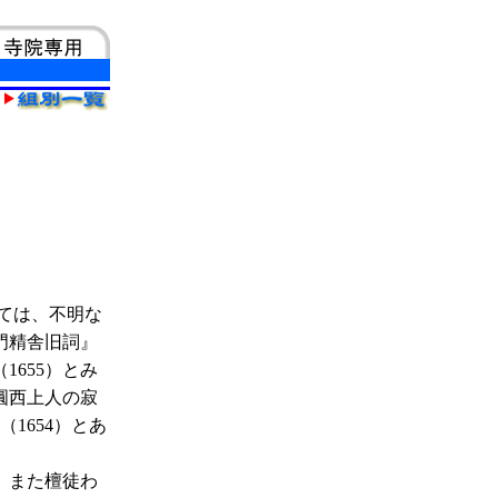
ては、不明な
門精舎旧詞』
1655）とみ
圓西上人の寂
1654）とあ
、また檀徒わ