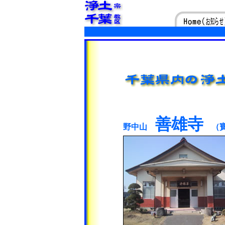
善雄寺
野中山
（