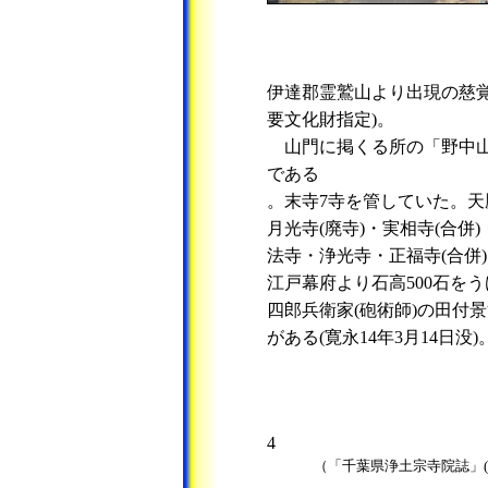
伊達郡霊鷲山より出現の慈覚
要文化財指定)。
山門に掲くる所の「野中山
である
。末寺7寺を管していた。天鷹
月光寺(廃寺)・実相寺(合併
法寺・浄光寺・正福寺(合併
江戸幕府より石高500石を
四郎兵衛家(砲術師)の田付
がある(寛永14年3月14日没)
4
（「千葉県浄土宗寺院誌」(昭