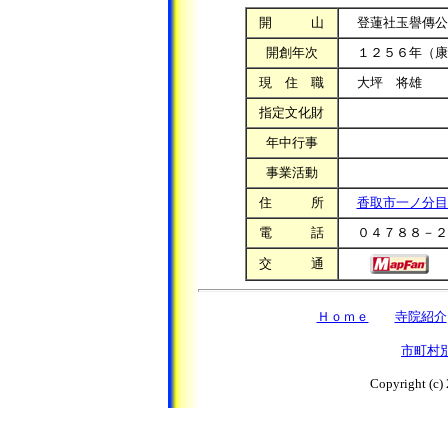
開 山
登蓮社玉譽傳公
開創年次
１２５６年（康
現 住 職
大坪 将雄
指定文化財
年中行事
事業活動
住 所
香取市一ノ分目
電 話
０４７８８－２
交 通
Ｈｏｍｅ
寺院紹介
市町村
Copyright (c