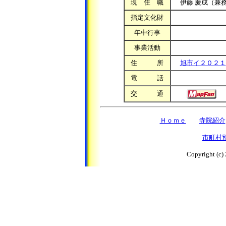
現 住 職
伊藤 慶成（兼
指定文化財
年中行事
事業活動
住 所
旭市イ２０２１
電 話
交 通
Ｈｏｍｅ
寺院紹介
市町村
Copyright (c