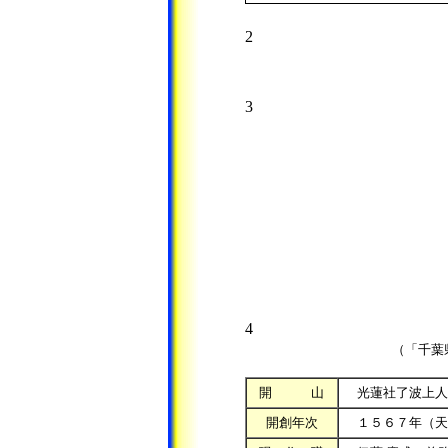
2
3
4
（「千葉県
開 山
光蓮社了波上人
開創年次
１５６７年（天