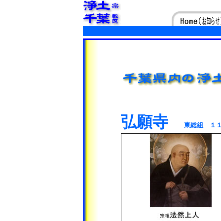
弘願寺
東総組 １