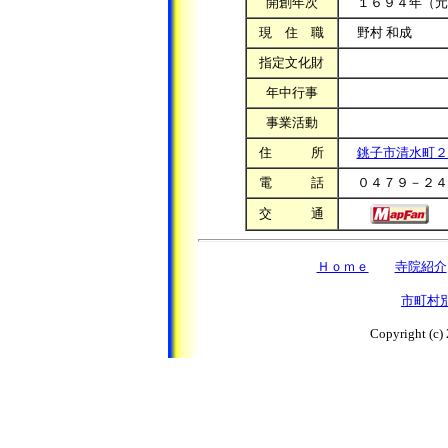
開創年次
１６９４年（元
現 住 職
野村 和成
指定文化財
年中行事
事業活動
住 所
銚子市清水町２
電 話
０４７９－２４
交 通
Ｈｏｍｅ
寺院紹介
市町村
Copyright (c