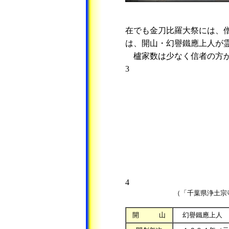
在でも金刀比羅大祭には、
は、開山・幻譽鐵應上人が
櫨家数は少なく信者の方が
3
4
（「千葉県浄土宗寺
開 山
幻譽鐵應上人