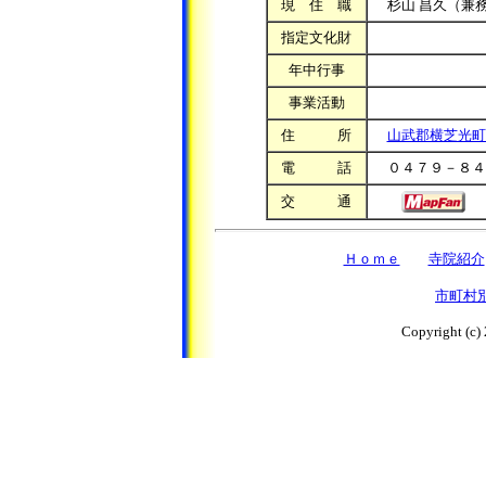
現 住 職
杉山 昌久（兼
指定文化財
年中行事
事業活動
住 所
山武郡横芝光町
電 話
０４７９－８４
交 通
Ｈｏｍｅ
寺院紹介
市町村
Copyright (c