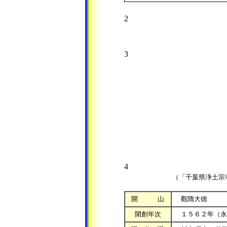
2
3
4
（「千葉県浄土宗寺
開 山
觀隋大徳
開創年次
１５６２年（永