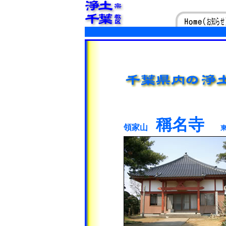
稱名寺
領家山