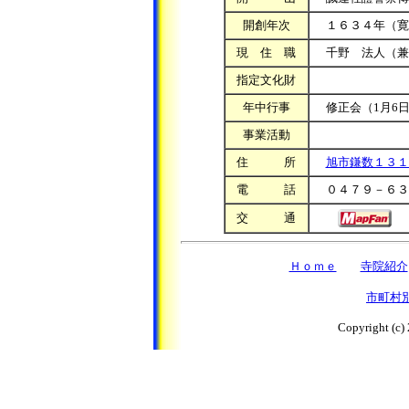
開創年次
１６３４年（寛
現 住 職
千野 法人（兼
指定文化財
年中行事
修正会（1月6日
事業活動
住 所
旭市鎌数１３１
電 話
０４７９－６３
交 通
Ｈｏｍｅ
寺院紹介
市町村
Copyright (c