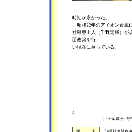
時期が永かった。
昭和22年のアイオン台風に
社融譽上人（千野定勝）が規
面改築を行
い現在に至っている。
4
（「千葉県浄土宗寺
開 山
誠蓮社證譽察傳