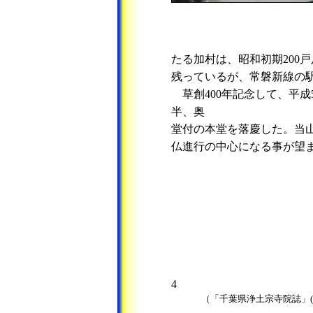
たる加村は、昭和初期200
残っているが、常磐新線の
草創400年記念して、平成
半、奥
堂付の本堂を落慶した。当
仏進行の中心になる事が望
4
（「千葉県浄土宗寺院誌」(昭