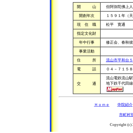
開 山
但阿弥陀佛上人
開創年次
１５９１年（天
現 住 職
松平 寛通
指定文化財
年中行事
修正会、春秋彼
事業活動
住 所
流山市平和台５
電 話
０４－７１５８
流山電鉄流山駅
地下鉄千代田線新
交 通
Ｈｏｍｅ
寺院紹介
市町村
Copyright (c