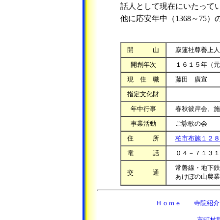
話人として現在にいたって
他に応安年中（1368～7
開 山
寂蓮社尊譽上人
開創年次
１６１５年（元
現 住 職
藤田 廣宣
指定文化財
年中行事
春秋彼岸会、施餓
事業活動
ご詠歌の会
住 所
柏市布施１２８
電 話
０４－７１３１
常磐線・地下鉄
交 通
あけぼの山農業
Ｈｏｍｅ
寺院紹介
市町村