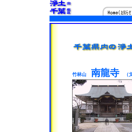
南龍寺
竹林山
（