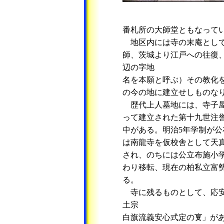
番札所の大師堂ともなって
地区内には寺の末庵として
師、茨城より江戸への往復
辺の字地
名を本願と呼ぶ）その教化
の今の地に建立せしものな
歴代上人墓地には、寺子屋
って建立された第十九世注
中がある。明治5年学制が公
は南龍寺を仮校舎として天
され、のちには公立布施小
わり移転、現在の柏私立富
る。
寺に残るものとして、応安
土宗
白旗流義安心式定の
」が